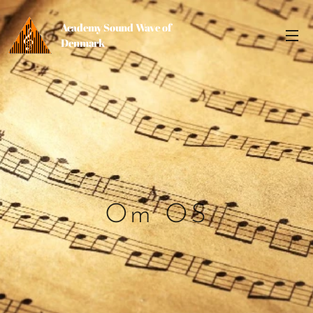
Academy Sound Wave of
Denmark
Om OS